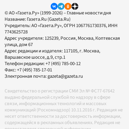
© АО «Газета.Ру» (1999-2026) – Главные новости дня
Название:
Газета.Ru
(Gazeta.Ru)
Учредитель:
АО «Газета.Ру»
, ОГРН 1067761730376, ИНН
7743625728
Адрес учредителя: 125239, Россия, Москва, Коптевская
улица, дом 67
Адрес редакции и издателя:
117105
, г.
Москва
,
Варшавское шоссе, д.9, стр.1
Телефон редакции:
+7 (495) 785-00-12
Факс:
+7 (495) 785-17-01
Электронная почта:
gazeta@gazeta.ru
Свидетельство о регистрации СМИ Эл № ФС77-67642
выдано федеральной службой по надзору в сфере
связи, информационных технологий и массовых
коммуникаций (Роскомнадзор) 10.11.2016 г. Редакция не
несет ответственности за достоверность информации,
содержащейся в рекламных объявлениях. Редакция не
предоставляет справочной информации.