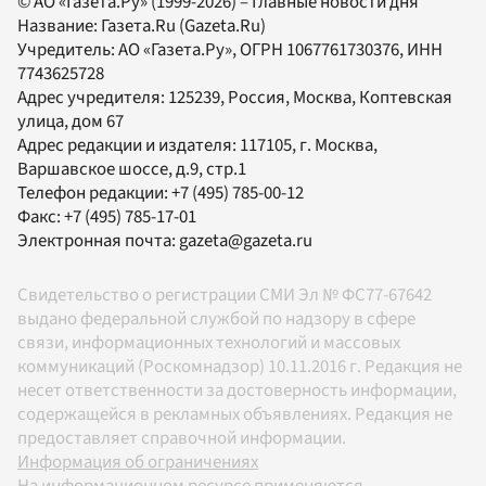
© АО «Газета.Ру» (1999-2026) – Главные новости дня
Название:
Газета.Ru
(Gazeta.Ru)
Учредитель:
АО «Газета.Ру»
, ОГРН 1067761730376, ИНН
7743625728
Адрес учредителя: 125239, Россия, Москва, Коптевская
улица, дом 67
Адрес редакции и издателя:
117105
, г.
Москва
,
Варшавское шоссе, д.9, стр.1
Телефон редакции:
+7 (495) 785-00-12
Факс:
+7 (495) 785-17-01
Электронная почта:
gazeta@gazeta.ru
Свидетельство о регистрации СМИ Эл № ФС77-67642
выдано федеральной службой по надзору в сфере
связи, информационных технологий и массовых
коммуникаций (Роскомнадзор) 10.11.2016 г. Редакция не
несет ответственности за достоверность информации,
содержащейся в рекламных объявлениях. Редакция не
предоставляет справочной информации.
Информация об ограничениях