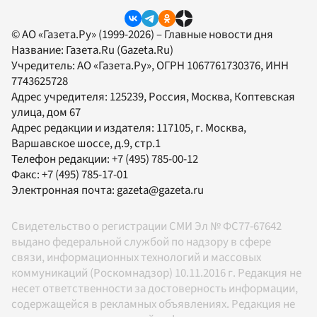
© АО «Газета.Ру» (1999-2026) – Главные новости дня
Название:
Газета.Ru
(Gazeta.Ru)
Учредитель:
АО «Газета.Ру»
, ОГРН 1067761730376, ИНН
7743625728
Адрес учредителя: 125239, Россия, Москва, Коптевская
улица, дом 67
Адрес редакции и издателя:
117105
, г.
Москва
,
Варшавское шоссе, д.9, стр.1
Телефон редакции:
+7 (495) 785-00-12
Факс:
+7 (495) 785-17-01
Электронная почта:
gazeta@gazeta.ru
Свидетельство о регистрации СМИ Эл № ФС77-67642
выдано федеральной службой по надзору в сфере
связи, информационных технологий и массовых
коммуникаций (Роскомнадзор) 10.11.2016 г. Редакция не
несет ответственности за достоверность информации,
содержащейся в рекламных объявлениях. Редакция не