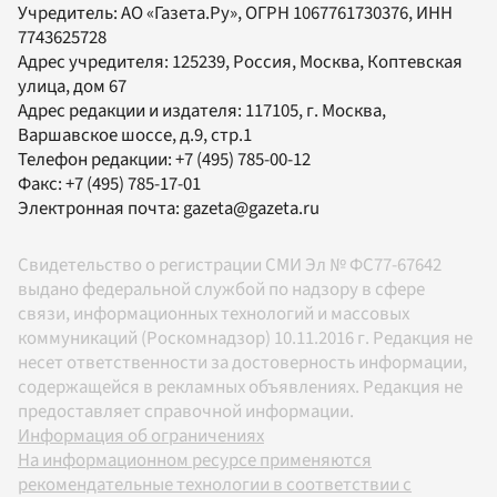
Учредитель:
АО «Газета.Ру»
, ОГРН 1067761730376, ИНН
7743625728
Адрес учредителя: 125239, Россия, Москва, Коптевская
улица, дом 67
Адрес редакции и издателя:
117105
, г.
Москва
,
Варшавское шоссе, д.9, стр.1
Телефон редакции:
+7 (495) 785-00-12
Факс:
+7 (495) 785-17-01
Электронная почта:
gazeta@gazeta.ru
Свидетельство о регистрации СМИ Эл № ФС77-67642
выдано федеральной службой по надзору в сфере
связи, информационных технологий и массовых
коммуникаций (Роскомнадзор) 10.11.2016 г. Редакция не
несет ответственности за достоверность информации,
содержащейся в рекламных объявлениях. Редакция не
предоставляет справочной информации.
Информация об ограничениях
На информационном ресурсе применяются
рекомендательные технологии в соответствии с