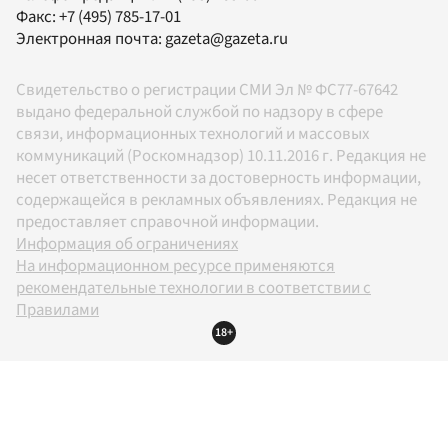
Факс:
+7 (495) 785-17-01
Электронная почта:
gazeta@gazeta.ru
Свидетельство о регистрации СМИ Эл № ФС77-67642
выдано федеральной службой по надзору в сфере
связи, информационных технологий и массовых
коммуникаций (Роскомнадзор) 10.11.2016 г. Редакция не
несет ответственности за достоверность информации,
содержащейся в рекламных объявлениях. Редакция не
предоставляет справочной информации.
Информация об ограничениях
На информационном ресурсе применяются
рекомендательные технологии в соответствии с
Правилами
18+