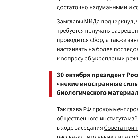
достаточно надуманными и с
Замглавы
МИДа
подчеркнул, 
требуется получать разрешен
проводится сбор, а также зая
настаивать на более послед
к вопросу об укреплении реж
30 октября президент Ро
«некие иностранные силы
биологического материал
Так глава РФ прокомментиро
общественного института из
в ходе заседания
Совета при 
рассказал, что некие лица с