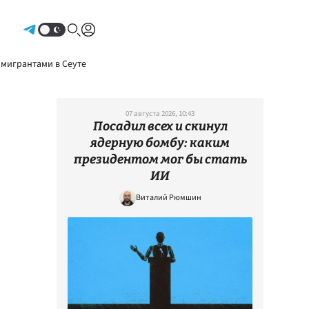
Авторизоваться
 мигрантами в Сеуте
07 августа 2026, 10:43
Посадил всех и скинул
ядерную бомбу: каким
президентом мог бы стать
ИИ
Виталий Рюмшин