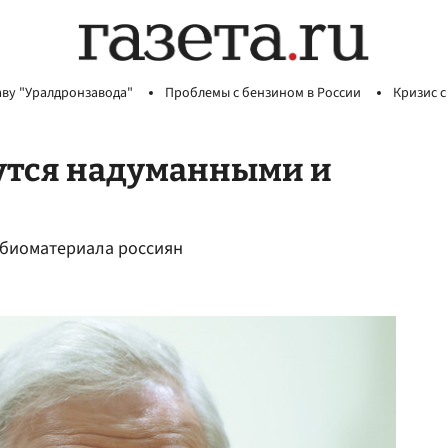
аву "Уралдронзавода"
Проблемы с бензином в России
Кризис с
утся надуманными и
 биоматериала россиян