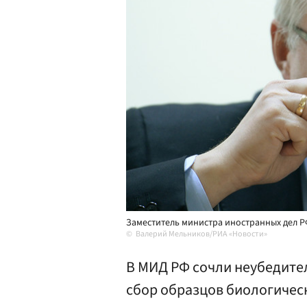
Заместитель министра иностранных дел Р
Валерий Мельников/РИА «Новости»
В МИД РФ сочли неубедител
сбор образцов биологичес