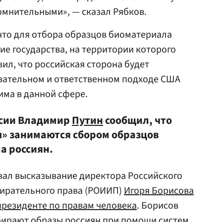
омнительными», — сказал Рябков.
что для отбора образцов биоматериала
ие государства, на территории которого
вил, что российская сторона будет
овательном и ответственном подходе США
има в данной сфере.
ссии Владимир
Путин
сообщил, что
» занимаются сбором образцов
а россиян.
вал высказывание директора Российского
бирательного права (РОИИП)
Игоря Борисова
президенте по правам человека
. Борисов
обирают образы россиян при помощи систем