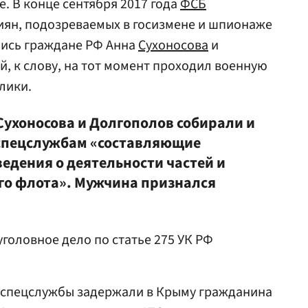
. В конце сентября 2017 года
ФСБ
иян, подозреваемых в госизмене и шпионаже
лись граждане РФ Анна
Сухоносова
и
ый, к слову, на тот момент проходил военную
лики.
Сухоносова и Долгополов собирали и
спецслужбам «составляющие
едения о деятельности частей и
го флота». Мужчина признался
головное дело по статье 275 УК РФ
ие спецслужбы задержали в Крыму гражданина