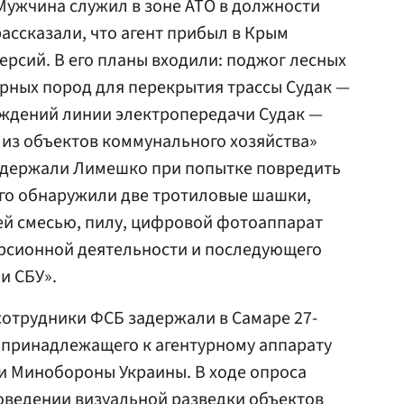
 Мужчина служил в зоне АТО в должности
ассказали, что агент прибыл в Крым
ерсий. В его планы входили: поджог лесных
орных пород для перекрытия трассы Судак —
еждений линии электропередачи Судак —
 из объектов коммунального хозяйства»
Задержали Лимешко при попытке повредить
его обнаружили две тротиловые шашки,
чей смесью, пилу, цифровой фотоаппарат
рсионной деятельности и последующего
и СБУ».
 сотрудники ФСБ задержали в Самаре 27-
 принадлежащего к агентурному аппарату
и Минобороны Украины. В ходе опроса
оведении визуальной разведки объектов