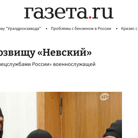
аву "Уралдронзавода"
Проблемы с бензином в России
Кризис с
розвищу «Невский»
спецслужбами России» военнослужащей