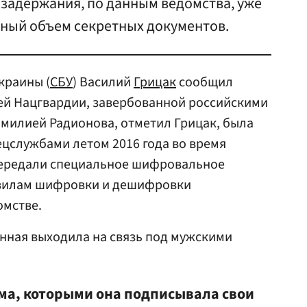
 задержания, по данным ведомства, уже
ьный объем секретных документов.
краины (
СБУ
) Василий
Грицак
сообщил
й Нацгвардии, завербованной российскими
милией Радионова, отметил Грицак, была
цслужбами летом 2016 года во время
передали специальное шифровальное
авилам шифровки и дешифровки
омстве.
нная выходила на связь под мужскими
има, которыми она подписывала свои