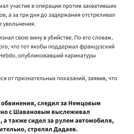
имал участие в операции против захвативших
в, а за три дня до задержания отстреливал
е увольнения.
нал свою вину в убийстве. По его словам,
того, что тот якобы поддержал французский
 Hebdo, опубликовавший карикатуры
ся от признательных показаний, заявив, что
и обвинения, следил за Немцовым
естно с Шавановым выслеживал
, а также сидел за рулем автомобиля,
ительно, стрелял Дадаев.