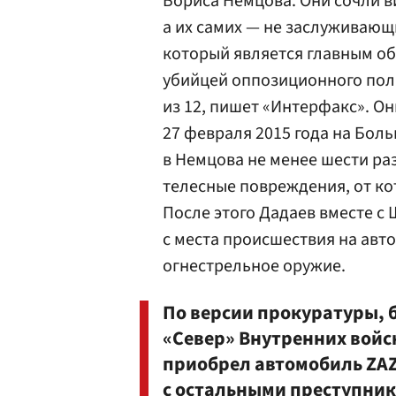
Бориса Немцова. Они сочли в
а их самих — не заслуживающ
который является главным о
убийцей оппозиционного пол
из 12, пишет
«Интерфакс»
. О
27 февраля 2015 года на Бо
в Немцова не менее шести ра
телесные повреждения, от ко
После этого Дадаев вместе 
с места происшествия на авт
огнестрельное оружие.
По версии прокуратуры,
«Север» Внутренних войс
приобрел автомобиль ZAZ 
с остальными преступни