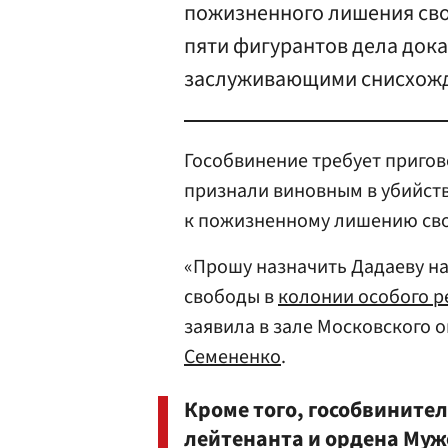
пожизненного лишения сво
пяти фигурантов дела дока
заслуживающими снисхожд
Гособвинение требует пригов
признали виновным в убийст
к пожизненному лишению св
«Прошу назначить Дадаеву н
свободы в
колонии особого 
заявила в зале Московского 
Семененко
.
Кроме того, гособвинител
лейтенанта и ордена Муж