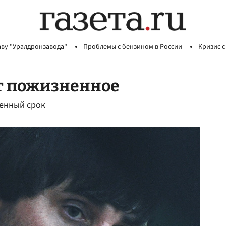
аву "Уралдронзавода"
Проблемы с бензином в России
Кризис с
т пожизненное
енный срок