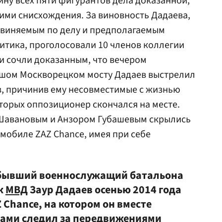
ину всех пяти фигурантов дела доказанной,
ими снисхождения. За виновность Дадаева,
бвиняемым по делу и предполагаемым
итика, проголосовали 10 членов коллегии
ни сочли доказанным, что вечером
льшом Москворецком мосту Дадаев выстрелил
з, причинив
ему
несовместимые с жизнью
торых оппозиционер скончался на месте.
с Шавановым и Анзором Губашевым скрылись
омобиле ZAZ Chance, имея при себе
 бывший военнослужащий батальона
к
МВД
Заур Дадаев осенью 2014 года
Chance, на котором он вместе
ками следил за передвижениями