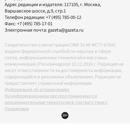
Адрес редакции и издателя:
117105
, г.
Москва
,
Варшавское шоссе, д.9, стр.1
Телефон редакции:
+7 (495) 785-00-12
Факс:
+7 (495) 785-17-01
Электронная почта:
gazeta@gazeta.ru
Свидетельство о регистрации СМИ Эл № ФС77-67642
выдано федеральной службой по надзору в сфере
связи, информационных технологий и массовых
коммуникаций (Роскомнадзор) 10.11.2016 г. Редакция не
несет ответственности за достоверность информации,
содержащейся в рекламных объявлениях. Редакция не
предоставляет справочной информации.
Информация об ограничениях
На информационном ресурсе применяются
рекомендательные технологии в соответствии с
Правилами
18+