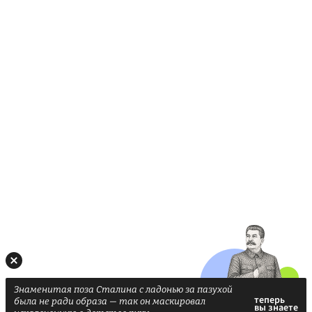
Знаменитая поза Сталина с ладонью за пазухой
была не ради образа — так он маскировал