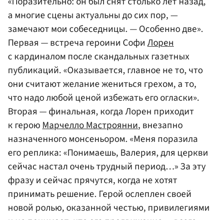
«Поразительно: он был снят столько лет назад,
а многие сцены актуальны до сих пор, —
замечают мои собеседницы. — Особенно две».
Первая — встреча героини Софи
Лорен
с кардиналом после скандальных газетных
публикаций. «Оказывается, главное не то, что
они считают желание жениться грехом, а то,
что надо любой ценой избежать его огласки».
Вторая — финальная, когда Лорен приходит
к герою
Марчелло Мастроянни
, внезапно
назначенного монсеньором. «Меня поразила
его реплика: «Понимаешь, Валерия, для церкви
сейчас настал очень трудный период…» За эту
фразу и сейчас прячутся, когда не хотят
принимать решение. Герой ослеплен своей
новой ролью, оказанной честью, привилегиями