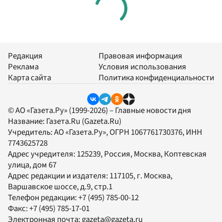
Редакция
Правовая информация
Реклама
Условия использования
Карта сайта
Политика конфиденциальности
© АО «Газета.Ру» (1999-2026) – Главные новости дня
Название:
Газета.Ru
(Gazeta.Ru)
Учредитель:
АО «Газета.Ру»
, ОГРН 1067761730376, ИНН
7743625728
Адрес учредителя: 125239, Россия, Москва, Коптевская
улица, дом 67
Адрес редакции и издателя:
117105
, г.
Москва
,
Варшавское шоссе, д.9, стр.1
Телефон редакции:
+7 (495) 785-00-12
Факс:
+7 (495) 785-17-01
Электронная почта:
gazeta@gazeta.ru