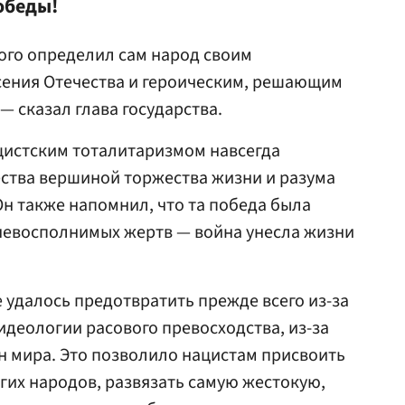
обеды!
ого определил сам народ своим
ения Отечества и героическим, решающим
— сказал глава государства.
ацистским тоталитаризмом навсегда
ества вершиной торжества жизни и разума
Он также напомнил, что та победа была
 невосполнимых жертв — война унесла жизни
 удалось предотвратить прежде всего из-за
идеологии расового превосходства, из-за
н мира. Это позволило нацистам присвоить
угих народов, развязать самую жестокую,