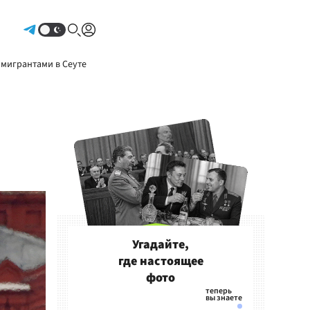
Авторизоваться
 мигрантами в Сеуте
Угадайте,
где настоящее
фото