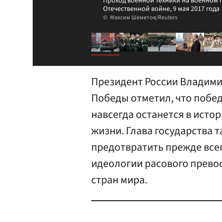
Проход военной техники на военном п
Отечественной войне, 9 мая 2017 года
Максим Шеметов/Reuters
Президент России Владимир
Победы отметил, что побе
навсегда останется в исто
жизни. Глава государства т
предотвратить прежде всег
идеологии расового прево
стран мира.