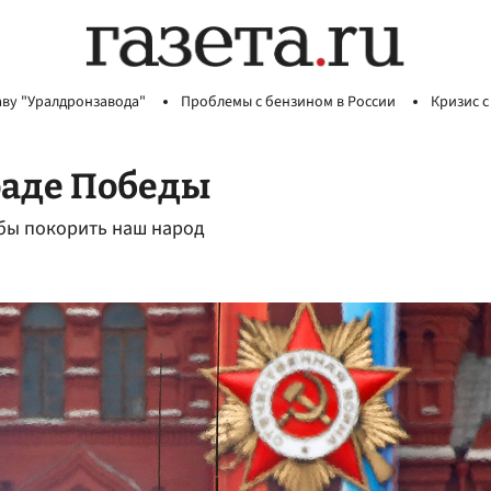
аву "Уралдронзавода"
Проблемы с бензином в России
Кризис с
раде Победы
а бы покорить наш народ