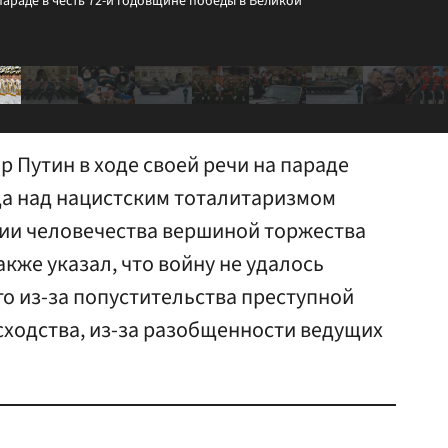
араде в честь 72-й годовщине победы в Великой
 Путин в ходе своей речи на параде
да над нацистским тоталитаризмом
рии человечества вершиной торжества
акже указал, что войну не удалось
о из-за попустительства преступной
сходства, из-за разобщенности ведущих