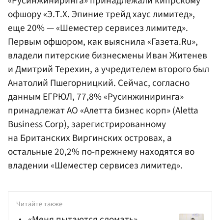
«Русинжиниринга» принадлежали кипрскому
офшору «Э.Т.Х. Эпиние трейд хаус лимитед»,
еще 20% — «Шеместер сервисез лимитед».
Первым офшором, как выяснила «Газета.Ru»,
владели питерские бизнесмены Иван Житенев
и Дмитрий Терехин, а учредителем второго был
Анатолий Пшегорницкий. Сейчас, согласно
данным ЕГРЮЛ, 77,8% «Русинжиниринга»
принадлежат АO «Алетта бизнес корп» (Aletta
Business Corp), зарегистрированному
на Британских Виргинских островах, а
остальные 20,2% по-прежнему находятся во
владении «Шеместер сервисез лимитед».
Читайте также
«Меня пытаются сломать»