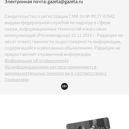
Электронная почта:
gazeta@gazeta.ru
Свидетельство о регистрации СМИ Эл № ФС77-67642
выдано федеральной службой по надзору в сфере
связи, информационных технологий и массовых
коммуникаций (Роскомнадзор) 10.11.2016 г. Редакция не
несет ответственности за достоверность информации,
содержащейся в рекламных объявлениях. Редакция не
предоставляет справочной информации.
Информация об ограничениях
На информационном ресурсе применяются
рекомендательные технологии в соответствии с
Правилами
18+