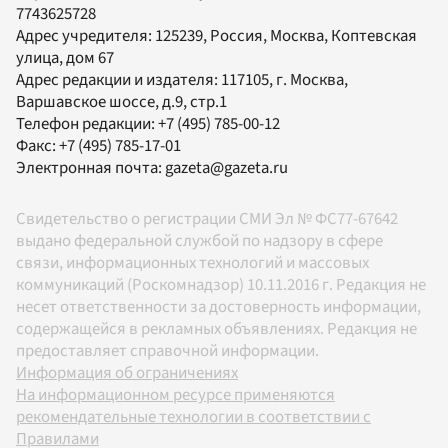
7743625728
Адрес учредителя: 125239, Россия, Москва, Коптевская
улица, дом 67
Адрес редакции и издателя:
117105
, г.
Москва
,
Варшавское шоссе, д.9, стр.1
Телефон редакции:
+7 (495) 785-00-12
Факс:
+7 (495) 785-17-01
Электронная почта:
gazeta@gazeta.ru
Свидетельство о регистрации СМИ Эл № ФС77-67642
выдано федеральной службой по надзору в сфере
связи, информационных технологий и массовых
коммуникаций (Роскомнадзор) 10.11.2016 г. Редакция не
несет ответственности за достоверность информации,
содержащейся в рекламных объявлениях. Редакция не
предоставляет справочной информации.
Информация об ограничениях
На информационном ресурсе применяются
рекомендательные технологии в соответствии с
Правилами