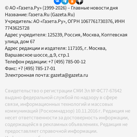
© АО «Газета.Ру» (1999-2026) – Главные новости дня
Название:
Газета.Ru
(Gazeta.Ru)
Учредитель:
АО «Газета.Ру»
, ОГРН 1067761730376, ИНН
7743625728
Адрес учредителя: 125239, Россия, Москва, Коптевская
улица, дом 67
Адрес редакции и издателя:
117105
, г.
Москва
,
Варшавское шоссе, д.9, стр.1
Телефон редакции:
+7 (495) 785-00-12
Факс:
+7 (495) 785-17-01
Электронная почта:
gazeta@gazeta.ru
Свидетельство о регистрации СМИ Эл № ФС77-67642
выдано федеральной службой по надзору в сфере
связи, информационных технологий и массовых
коммуникаций (Роскомнадзор) 10.11.2016 г. Редакция не
несет ответственности за достоверность информации,
содержащейся в рекламных объявлениях. Редакция не
предоставляет справочной информации.