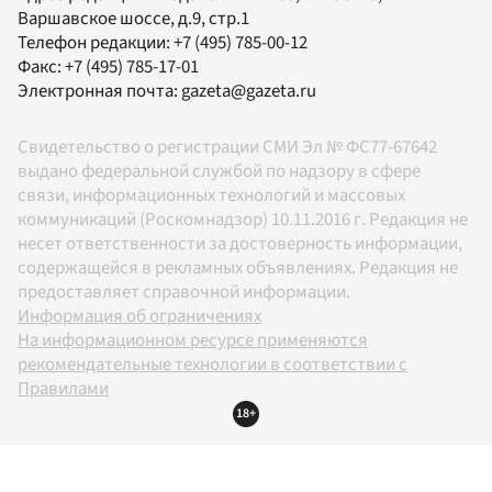
Варшавское шоссе, д.9, стр.1
Телефон редакции:
+7 (495) 785-00-12
Факс:
+7 (495) 785-17-01
Электронная почта:
gazeta@gazeta.ru
Свидетельство о регистрации СМИ Эл № ФС77-67642
выдано федеральной службой по надзору в сфере
связи, информационных технологий и массовых
коммуникаций (Роскомнадзор) 10.11.2016 г. Редакция не
несет ответственности за достоверность информации,
содержащейся в рекламных объявлениях. Редакция не
предоставляет справочной информации.
Информация об ограничениях
На информационном ресурсе применяются
рекомендательные технологии в соответствии с
Правилами
18+