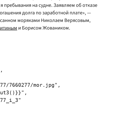
я пребывания на судне. Заявляем об отказе
погашения долга по заработной плате», —
писанном моряками Николаем Верясовым,
китиным
и Борисом Жоваником.
,

77/7660277/mor.jpg",

ut3()}}",

77_i_3"
