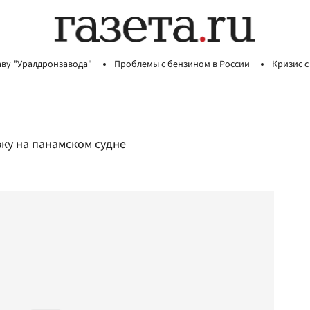
аву "Уралдронзавода"
Проблемы с бензином в России
Кризис с
ку на панамском судне