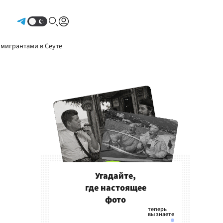
Авторизоваться
 мигрантами в Сеуте
Угадайте,
где настоящее
фото