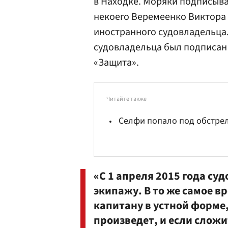
в Находке. Моряки подписыва
некоего Веремеенко Виктора 
иностранного судовладельца
судовладельца был подписан
«Защита».
Читайте также
Селфи попало под обстре
«С 1 апреля 2015 года су
экипажу. В то же самое в
капитану в устной форме
произведет, и если сложи