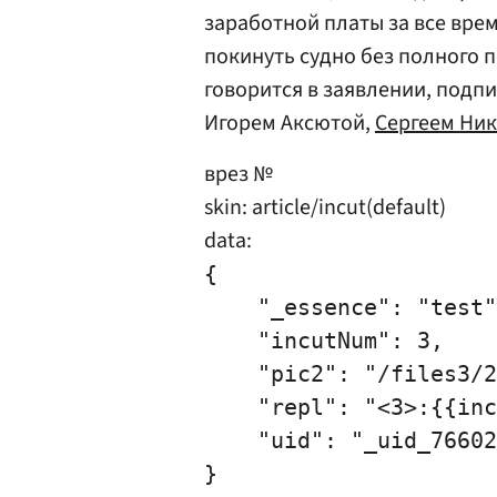
заработной платы за все врем
покинуть судно без полного 
говорится в заявлении, под
Игорем Аксютой,
Сергеем Ни
врез №
skin: article/incut(default)
data:
{

    "_essence": "test"
    "incutNum": 3,

    "pic2": "/files3/2
    "repl": "<3>:{{inc
    "uid": "_uid_76602