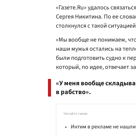
«Газете.Ru» удалось связатьс
Сергея Никитина. По ее слова
столкнулся с такой ситуацией
«Мы вообще не понимаем, что
наши мужья остались на тепл
были подготовить судно к пе
который, по идее, отвечает з
«У меня вообще складывае
в рабство».
Читайте также
Интим в рекламе не нашл