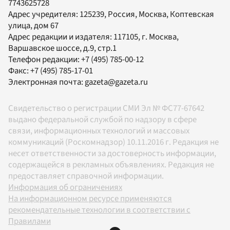
7743625728
Адрес учредителя: 125239, Россия, Москва, Коптевская
улица, дом 67
Адрес редакции и издателя:
117105
, г.
Москва
,
Варшавское шоссе, д.9, стр.1
Телефон редакции:
+7 (495) 785-00-12
Факс:
+7 (495) 785-17-01
Электронная почта:
gazeta@gazeta.ru
Свидетельство о регистрации СМИ Эл № ФС77-67642
выдано федеральной службой по надзору в сфере
связи, информационных технологий и массовых
коммуникаций (Роскомнадзор) 10.11.2016 г. Редакция не
несет ответственности за достоверность информации,
содержащейся в рекламных объявлениях. Редакция не
предоставляет справочной информации.
Информация об ограничениях
На информационном ресурсе применяются
рекомендательные технологии в соответствии с
Правилами