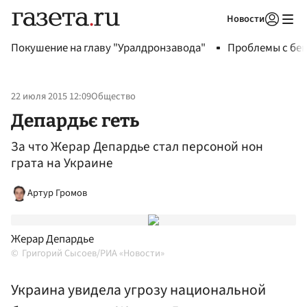
Новости
Авторизоваться
Покушение на главу "Уралдронзавода"
Проблемы с бен
22 июля 2015 12:09
Общество
Депардьє геть
За что Жерар Депардье стал персоной нон
грата на Украине
Артур Громов
Жерар Депардье
Григорий Сысоев/РИА «Новости»
Украина увидела угрозу национальной