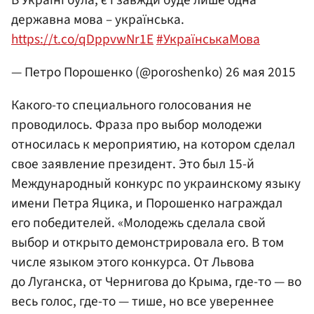
В Україні була, є і завжди буде лише одна
державна мова – українська.
https://t.co/qDppvwNr1E
#УкраїнськаМова
— Петро Порошенко (@poroshenko)
26 мая 2015
Какого-то специального голосования не
проводилось. Фраза про выбор молодежи
относилась к мероприятию, на котором сделал
свое заявление президент. Это был 15-й
Международный конкурс по украинскому языку
имени Петра Яцика, и Порошенко награждал
его победителей. «Молодежь сделала свой
выбор и открыто демонстрировала его. В том
числе языком этого конкурса. От Львова
до Луганска, от Чернигова до Крыма, где-то — во
весь голос, где-то — тише, но все увереннее