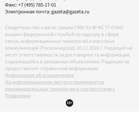
Факс:
+7 (495) 785-17-01
Электронная почта:
gazeta@gazeta.ru
Свидетельство о регистрации СМИ Эл № ФС77-67642
выдано федеральной службой по надзору в сфере
связи, информационных технологий и массовых
коммуникаций (Роскомнадзор) 10.11.2016 г. Редакция не
несет ответственности за достоверность информации,
содержащейся в рекламных объявлениях. Редакция не
предоставляет справочной информации.
Информация об ограничениях
На информационном ресурсе применяются
рекомендательные технологии в соответствии с
Правилами
18+