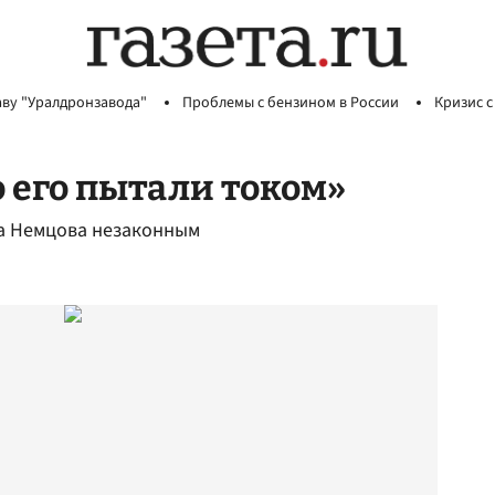
аву "Уралдронзавода"
Проблемы с бензином в России
Кризис с
о его пытали током»
са Немцова незаконным