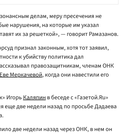
езонансным делам, меру пресечения не
бые нарушения, на которые им указал
ставят их за решеткой», — говорит Рамазанов.
рсуд признал законным, хотя тот заявил,
тности к убийству политика дал
рассказывал правозащитникам, членам ОНК
Еве Меркачевой
, когда они навестили его
к» Игорь
Каляпин
в беседе с «Газетой.Ru»
ия еще две недели назад по просьбе Дадаева
а.
ило две недели назад через ОНК, в нем он