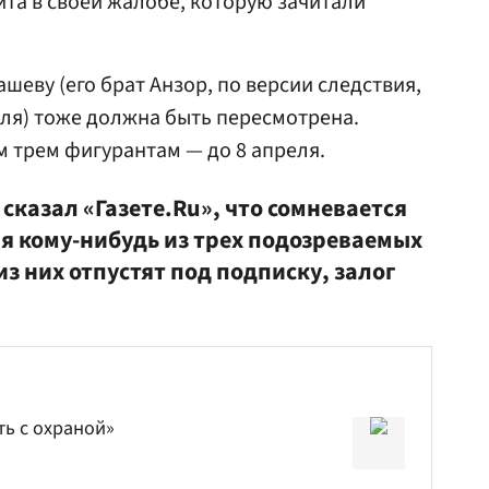
ита в своей жалобе, которую зачитали
еву (его брат Анзор, по версии следствия,
ля) тоже должна быть пересмотрена.
м трем фигурантам — до 8 апреля.
сказал «Газете.Ru», что сомневается
ия кому-нибудь из трех подозреваемых
из них отпустят под подписку, залог
ть с охраной»