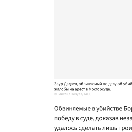
Заур Дадаев, обвиняемый по делу об уби
жалобы на арест в Мосгорсуде.
Михаил Почуев/ТАСС
Обвиняемые в убийстве Б
победу в суде, доказав нез
удалось сделать лишь трои