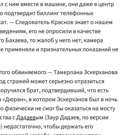
л с ним вместе в машине, они даже в центр
ко подтвердит биллинг телефонных
кат. — Следователь Краснов знает о нашем
сведениям, его не опросили в качестве
о Бахаева, то жалоб у него нет, камера
не применяли и признательных показаний не
ругого обвиняемого — Тамерлана Эскерханова
од стражей может серьезно отразиться
 поручился брат, подтвердивший, что есть
а «Дюран», в котором Эскерханов был в ночь
о физически не смог бы оказаться на мосту
ства с
Дадаев
ым (Заур Дадаев, по версии
) недостаточно, чтобы держать его