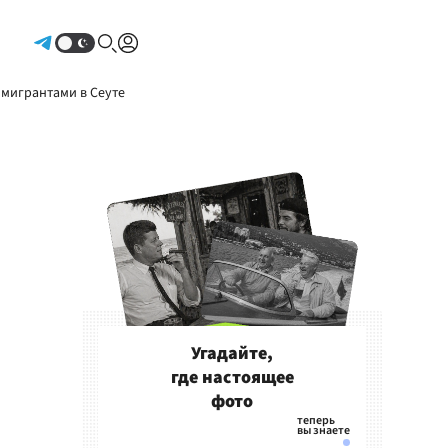
Авторизоваться
 мигрантами в Сеуте
Угадайте,
где настоящее
фото