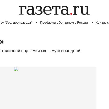
аву "Уралдронзавода"
Проблемы с бензином в России
Кризис с
»
и столичной подземки «возьмут» выходной