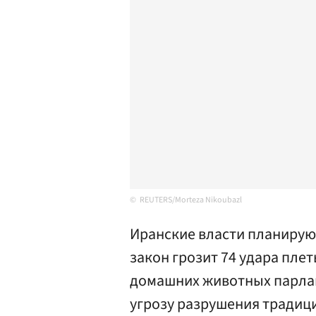
REUTERS/Morteza Nikoubazl
Иранские власти планирую
закон грозит 74 удара пле
домашних животных парла
угрозу разрушения традиц