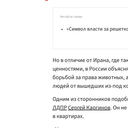
Читайте также
«Символ власти за решетк
Но в отличие от Ирана, где т
ценностями, в России объясня
борьбой за права животных, 
людей от вышедших из-под к
Одним из сторонников подобн
ЛДПР
Сергей Каргинов
. Он н
в квартирах.