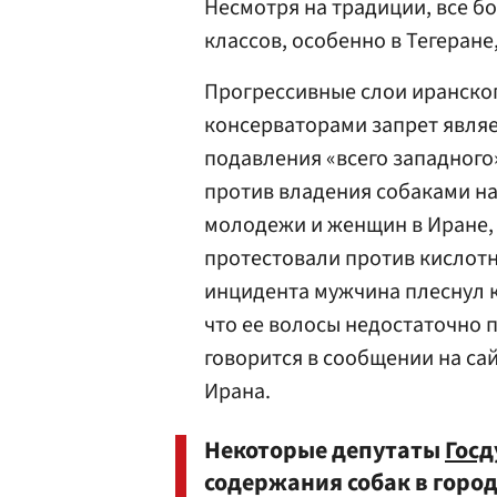
Несмотря на традиции, все б
классов, особенно в Тегеране,
Прогрессивные слои иранског
консерваторами запрет явля
подавления «всего западног
против владения собаками н
молодежи и женщин в Иране,
протестовали против кислотн
инцидента мужчина плеснул к
что ее волосы недостаточно п
говорится в сообщении на са
Ирана.
Некоторые депутаты
Гос
содержания собак в горо