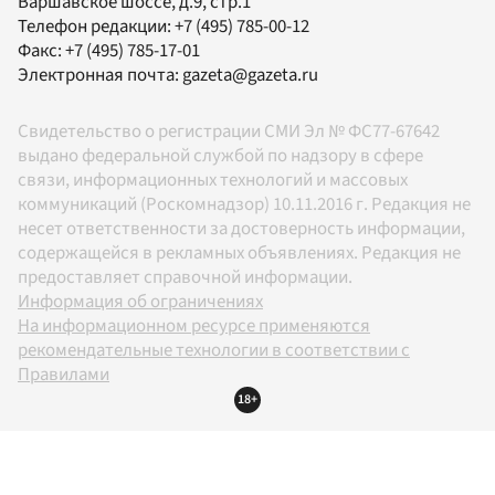
Варшавское шоссе, д.9, стр.1
Телефон редакции:
+7 (495) 785-00-12
Факс:
+7 (495) 785-17-01
Электронная почта:
gazeta@gazeta.ru
Свидетельство о регистрации СМИ Эл № ФС77-67642
выдано федеральной службой по надзору в сфере
связи, информационных технологий и массовых
коммуникаций (Роскомнадзор) 10.11.2016 г. Редакция не
несет ответственности за достоверность информации,
содержащейся в рекламных объявлениях. Редакция не
предоставляет справочной информации.
Информация об ограничениях
На информационном ресурсе применяются
рекомендательные технологии в соответствии с
Правилами
18+