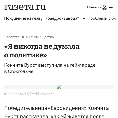
Новости
Авторизоваться
Покушение на главу "Уралдронзавода"
Проблемы с бен
3 августа 2014 17:19
Общество
«Я никогда не думала
о политике»
Кончита Вурст выступила на гей-параде
в Стокгольме
AP Photo/TT/Fredrik Persson
Победительница «Евровидения» Кончита
Вурст рассказала, как ей живется после