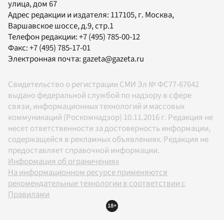
улица, дом 67
Адрес редакции и издателя:
117105
, г.
Москва
,
Варшавское шоссе, д.9, стр.1
Телефон редакции:
+7 (495) 785-00-12
Факс:
+7 (495) 785-17-01
Электронная почта:
gazeta@gazeta.ru
Свидетельство о регистрации СМИ Эл № ФС77-67642
выдано федеральной службой по надзору в сфере
связи, информационных технологий и массовых
коммуникаций (Роскомнадзор) 10.11.2016 г. Редакция не
несет ответственности за достоверность информации,
содержащейся в рекламных объявлениях. Редакция не
предоставляет справочной информации.
Информация об ограничениях
На информационном ресурсе применяются
рекомендательные технологии в соответствии с
Правилами
18+