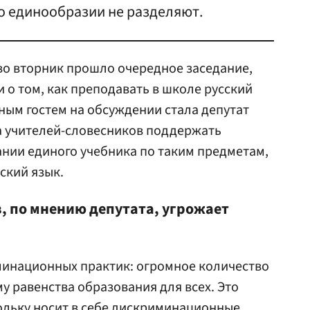
о единообразии не разделяют.
во вторник прошло очередное заседание,
 о том, как преподавать в школе русский
ным гостем на обсуждении стала депутат
а учителей-словесников поддержать
ании единого учебника по таким предметам,
сский язык.
, по мнению депутата, угрожает
минационных практик: огромное количество
у равенства образования для всех. Это
ольку носит в себе дискриминационные