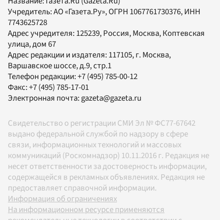
Название:
Газета.Ru
(Gazeta.Ru)
Учредитель:
АО «Газета.Ру»
, ОГРН 1067761730376, ИНН
7743625728
Адрес учредителя: 125239, Россия, Москва, Коптевская
улица, дом 67
Адрес редакции и издателя:
117105
, г.
Москва
,
Варшавское шоссе, д.9, стр.1
Телефон редакции:
+7 (495) 785-00-12
Факс:
+7 (495) 785-17-01
Электронная почта:
gazeta@gazeta.ru
Свидетельство о регистрации СМИ Эл № ФС77-67642
выдано федеральной службой по надзору в сфере
связи, информационных технологий и массовых
коммуникаций (Роскомнадзор) 10.11.2016 г. Редакция не
несет ответственности за достоверность информации,
содержащейся в рекламных объявлениях. Редакция не
предоставляет справочной информации.
Информация об ограничениях
На информационном ресурсе применяются