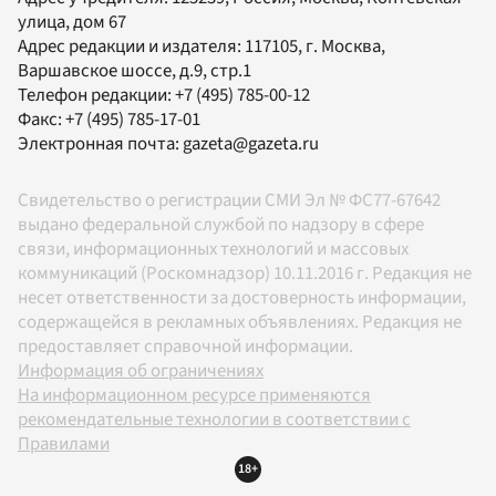
улица, дом 67
Адрес редакции и издателя:
117105
, г.
Москва
,
Варшавское шоссе, д.9, стр.1
Телефон редакции:
+7 (495) 785-00-12
Факс:
+7 (495) 785-17-01
Электронная почта:
gazeta@gazeta.ru
Свидетельство о регистрации СМИ Эл № ФС77-67642
выдано федеральной службой по надзору в сфере
связи, информационных технологий и массовых
коммуникаций (Роскомнадзор) 10.11.2016 г. Редакция не
несет ответственности за достоверность информации,
содержащейся в рекламных объявлениях. Редакция не
предоставляет справочной информации.
Информация об ограничениях
На информационном ресурсе применяются
рекомендательные технологии в соответствии с
Правилами
18+