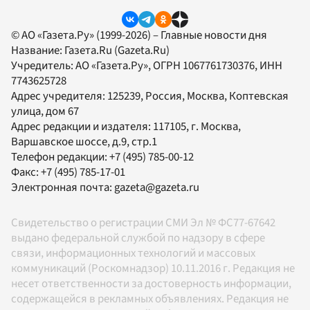
© АО «Газета.Ру» (1999-2026) – Главные новости дня
Название:
Газета.Ru
(Gazeta.Ru)
Учредитель:
АО «Газета.Ру»
, ОГРН 1067761730376, ИНН
7743625728
Адрес учредителя: 125239, Россия, Москва, Коптевская
улица, дом 67
Адрес редакции и издателя:
117105
, г.
Москва
,
Варшавское шоссе, д.9, стр.1
Телефон редакции:
+7 (495) 785-00-12
Факс:
+7 (495) 785-17-01
Электронная почта:
gazeta@gazeta.ru
Свидетельство о регистрации СМИ Эл № ФС77-67642
выдано федеральной службой по надзору в сфере
связи, информационных технологий и массовых
коммуникаций (Роскомнадзор) 10.11.2016 г. Редакция не
несет ответственности за достоверность информации,
содержащейся в рекламных объявлениях. Редакция не