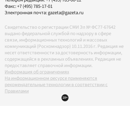
Факс:
+7 (495) 785-17-01
Электронная почта:
gazeta@gazeta.ru
Свидетельство о регистрации СМИ Эл № ФС77-67642
выдано федеральной службой по надзору в сфере
связи, информационных технологий и массовых
коммуникаций (Роскомнадзор) 10.11.2016 г. Редакция не
несет ответственности за достоверность информации,
содержащейся в рекламных объявлениях. Редакция не
предоставляет справочной информации.
Информация об ограничениях
На информационном ресурсе применяются
рекомендательные технологии в соответствии с
Правилами
18+