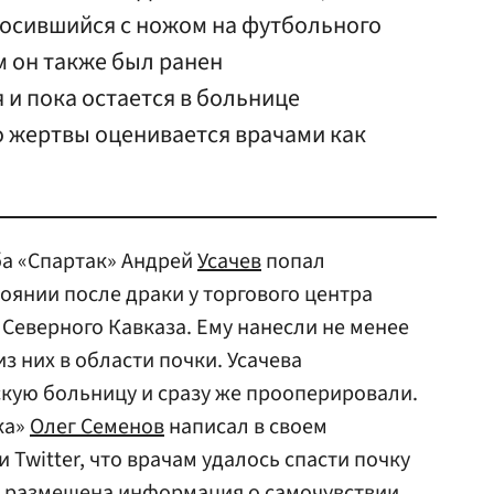
росившийся с ножом на футбольного
м он также был ранен
 и пока остается в больнице
о жертвы оценивается врачами как
а «Спартак» Андрей
Усачев
попал
оянии после драки у торгового центра
Северного Кавказа. Ему нанесли не менее
з них в области почки. Усачева
кую больницу и сразу же прооперировали.
ка»
Олег Семенов
написал в своем
 Twitter, что врачам удалось спасти почку
ба размещена информация о самочувствии