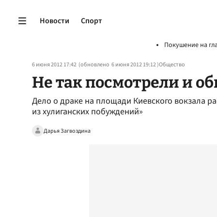
Новости
Спорт
Покушение на гл
6 июня 2012 17:42
(обновлено
6 июня 2012 19:12
)
Общество
Не так посмотрели и 
Дело о драке на площади Киевского вокзала ра
из хулиганских побуждений»
Дарья Загвоздина