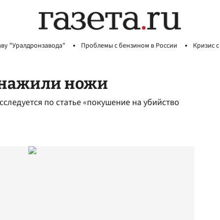
аву "Уралдронзавода"
Проблемы с бензином в России
Кризис с
обнажили ножи
сследуется по статье «покушение на убийство