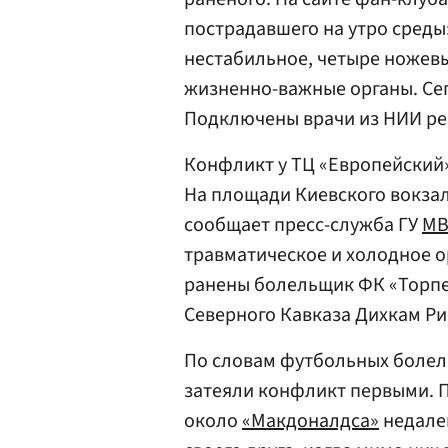
пострадавшего на утро среды
нестабильное, четыре ножевы
жизненно-важные органы. Сег
Подключены врачи из НИИ ре
Конфликт у ТЦ «Европейский»
На площади Киевского вокза
сообщает пресс-служба ГУ
М
травматическое и холодное о
ранены болельщик ФК «Торпе
Северного Кавказа Дихкам Ри
По словам футбольных болел
затеяли конфликт первыми. П
около
«Макдоналдса»
недалек