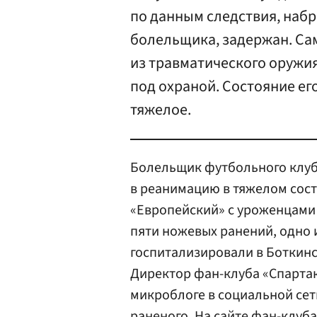
по данным следствия, наб
болельщика, задержан. Са
из травматического оружия
под охраной. Состояние ег
тяжелое.
Болельщик футбольного клуб
в реанимацию в тяжелом сост
«Европейский» с уроженцами 
пяти ножевых ранений, одно и
госпитализировали в Боткинс
Директор фан-клуба «Спарта
микроблоге в социальной сети
раненого. На сайте фан-клу