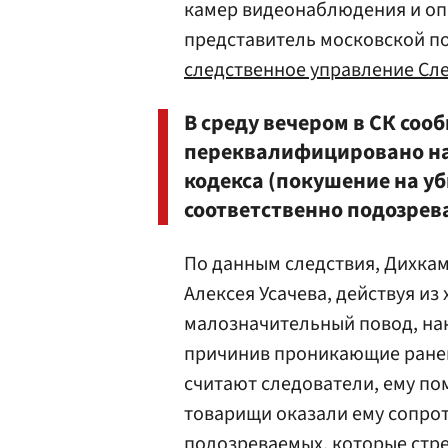
камер видеонаблюдения и оп
представитель московской по
следственное управление Сл
В среду вечером в СК соо
переквалифицировано на ч.
кодекса (покушение на у
соответственно подозрева
По данным следствия, Дихкам
Алексея Усачева, действуя из
малозначительный повод, нан
причинив проникающие ранени
считают следователи, ему пом
товарищи оказали ему сопрот
подозреваемых, которые стре