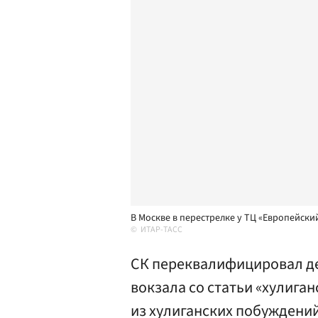
В Москве в перестрелке у ТЦ «Европейски
ИТАР-ТАСС
СК переквалифицировал де
вокзала со статьи «хулига
из хулиганских побуждений