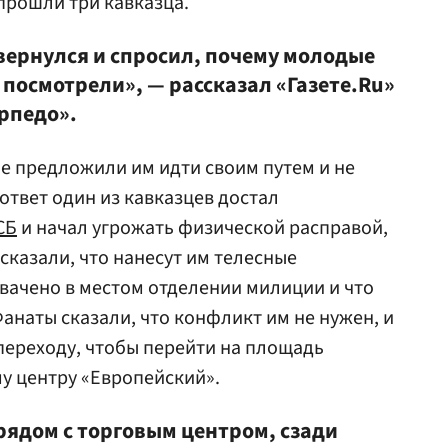
 прошли три кавказца.
 вернулся и спросил, почему молодые
х посмотрели», — рассказал «Газете.Ru»
рпедо».
ие предложили им идти своим путем и не
ответ один из кавказцев достал
СБ
и начал угрожать физической расправой,
сказали, что нанесут им телесные
хвачено в местом отделении милиции и что
анаты сказали, что конфликт им не нужен, и
переходу, чтобы перейти на площадь
му центру «Европейский».
рядом с торговым центром, сзади