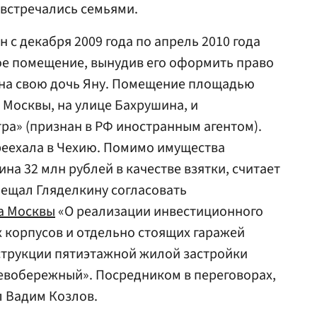
е встречались семьями.
 с декабря 2009 года по апрель 2010 года
ое помещение, вынудив его оформить право
 на свою дочь Яну. Помещение площадью
е Москвы, на улице Бахрушина, и
а» (признан в РФ иностранным агентом).
реехала в Чехию. Помимо имущества
на 32 млн рублей в качестве взятки, считает
бещал Гляделкину согласовать
а Москвы
«О реализации инвестиционного
 корпусов и отдельно стоящих гаражей
струкции пятиэтажной жилой застройки
евобережный». Посредником в переговорах,
л Вадим Козлов.