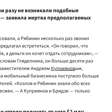
 ни разу не возникали подобные
, — заявила жертва предполагаемых
совали, а Рябинин несколько раз звонил
едлагал встретиться. «Он говорил, что
, а деньги он хочет отдать сотрудникам», —
о словам Гляделкина, он больше десяти раз
 заместителем Андреем
Куприянов
ым,
 на мобильный бизнесмена поступило больше
телей. «Козлов и Рябинин знали обо всех
есмен. — А Куприянов и Бридзе — только
и хотели получить от него $2 млн.