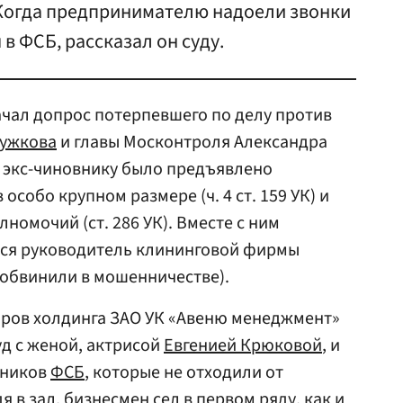
 Когда предпринимателю надоели звонки
в ФСБ, рассказал он суду.
ачал допрос потерпевшего по делу против
ужкова
и главы Москонтроля Александра
да экс-чиновнику было предъявлено
особо крупном размере (ч. 4 ст. 159 УК) и
омочий (ст. 286 УК). Вместе с ним
лся руководитель клининговой фирмы
 обвинили в мошенничестве).
оров холдинга ЗАО УК «Авеню менеджмент»
д с женой, актрисой
Евгенией Крюковой
, и
дников
ФСБ
, которые не отходили от
я в зал, бизнесмен сел в первом ряду, как и