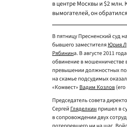
в центре Москвы и $2 млн.
вымогателей, он обратился 
В пятницу Пресненский суд н
бывшего заместителя
Юрия Л
Рябинин
а. В августе 2011 го
обвинение в мошенничестве в 
превышении должностных полн
на скамье подсудимых оказа
«Комвест»
Вадим Козлов
(его
Председатель совета директ
Сергей
Гляделкин
пришел в су
в сопровождении двух сотру
потерпевшего ни на шаг. Войд