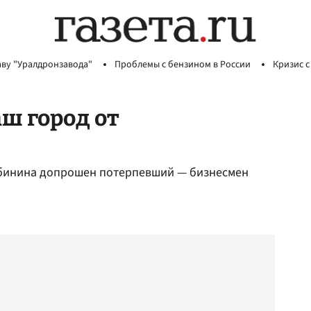
аву "Уралдронзавода"
Проблемы с бензином в России
Кризис с
ш город от
ябинина допрошен потерпевший — бизнесмен