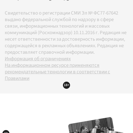
Свидетельство о регистрации СМИ Эл № ФС77-67642
выдано федеральной службой по надзору в сфере
связи, информационных технологий и массовых
коммуникаций (Роскомнадзор) 10.11.2016 г. Редакция не
несет ответственности за достоверность информации,
содержащейся в рекламных объявлениях. Редакция не
предоставляет справочной информации.
Информация об ограничениях
На информационном ресурсе применяются
рекомендательные технологии в соответствии с
Правилами
18+