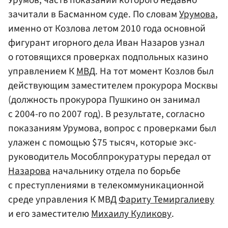
Урумов, часть показаний которого недавно
зачитали в Басманном суде. По словам
Урумова
,
именно от Козлова летом 2010 года основной
фигурант игорного дела Иван Назаров узнал
о готовящихся проверках подпольных казино
управлением К
МВД
. На тот момент Козлов был
действующим заместителем прокурора Москвы
(должность прокурора Пушкино он занимал
с 2004-го по 2007 год). В результате, согласно
показаниям Урумова, вопрос с проверками был
улажен c помощью $75 тысяч, которые экс-
руководитель Мособлпрокуратуры передал от
Назарова
начальнику отдела по борьбе
с преступлениями в телекоммуникационной
среде управления К МВД
Фариту Темиргалиеву
и его заместителю
Михаилу Куликову
.