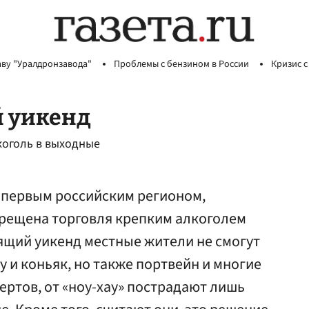
аву "Уралдронзавода"
Проблемы с бензином в России
Кризис с
й уикенд
коголь в выходные
а первым российским регионом,
рещена торговля крепким алкоголем
ящий уикенд местные жители не смогут
у и коньяк, но также портвейн и многие
ертов, от «ноу-хау» пострадают лишь