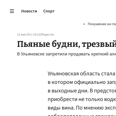
Новости
Спорт
Покушение на гл
12 мая 2011 18:12
Общество
Пьяные будни, трезвы
В Ульяновске запретили продавать крепкий ал
Ульяновская область стал
в котором официально зап
в выходные дни. В предсто
приобрести не только водк
виды вина. По мнению эксп