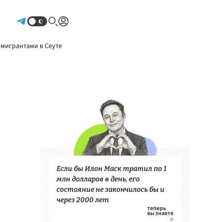
Авторизоваться
 мигрантами в Сеуте
Если бы Илон Маск тратил по 1
млн долларов в день, его
состояние не закончилось бы и
через 2000 лет