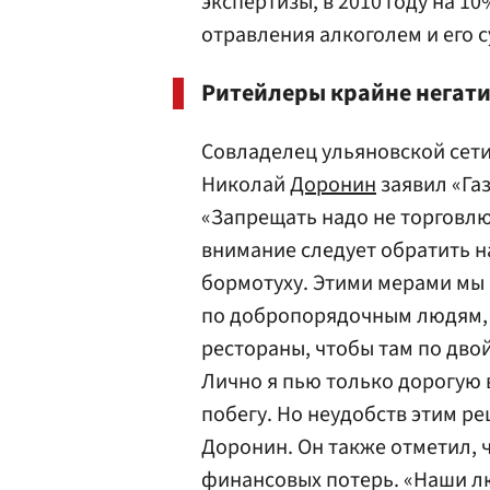
экспертизы, в 2010 году на 1
отравления алкоголем и его 
Ритейлеры крайне негати
Совладелец ульяновской сет
Николай
Доронин
заявил «Газ
«Запрещать надо не торговлю
внимание следует обратить н
бормотуху. Этими мерами мы 
по добропорядочным людям, 
рестораны, чтобы там по дво
Лично я пью только дорогую 
побегу. Но неудобств этим р
Доронин. Он также отметил, 
финансовых потерь. «Наши лю