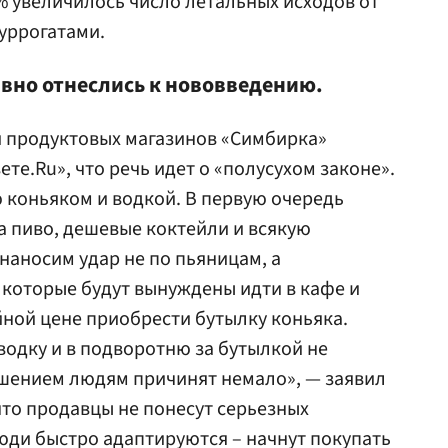
0% увеличилось число летальных исходов от
суррогатами.
вно отнеслись к нововведению.
и продуктовых магазинов «Симбирка»
ете.Ru», что речь идет о «полусухом законе».
 коньяком и водкой. В первую очередь
а пиво, дешевые коктейли и всякую
наносим удар не по пьяницам, а
которые будут вынуждены идти в кафе и
йной цене приобрести бутылку коньяка.
водку и в подворотню за бутылкой не
ешением людям причинят немало», — заявил
что продавцы не понесут серьезных
ди быстро адаптируются – начнут покупать