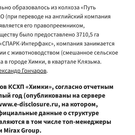
ьно образовалось из колхоза «Путь
АО (при переводе на английский компания
 является его правопреемником,
ществу было предоставлено 3710,5 га
 «СПАРК-Интерфакс», компания занимается
нии с животноводством (смешанное сельское
а в городе Химки, в квартале Клязьма.
ександр Гончаров
.
ов КСХП «Химки», согласно отчетным
ый год (опубликованы на сервере
w.e-disclosure.ru, на котором,
фициальные данные о структуре
вляются в том числе топ-менеджеры
 Mirax Group.