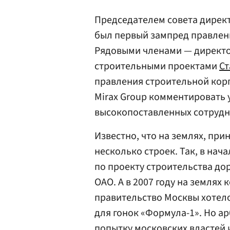
Председателем совета директ
был первый зампред правлен
Рядовыми членами — директо
строительными проектами
Ст
правления строительной ко
Mirax Group комментировать 
высокопоставленных сотрудн
Известно, что на землях, пр
несколько строек. Так, в нач
по проекту строительства до
ОАО. А в 2007 году на земля
правительство Москвы хотело
для гонок «Формула-1». Но а
попытку
московских властей