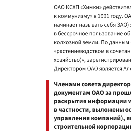
ОАО КСХП «Химки» действител
к коммунизму» в 1991 году. О
начинает называть себя ЗАО)
в бессрочное пользование об
колхозной земли. По данным
«растениеводством в сочета
хозяйство)», зарегистрирован
Директором ОАО является
Ал
Членами совета директор
документам ОАО за прошл
раскрытия информации ww
в частности, выложены о
управления компаний), я
строительной корпорации