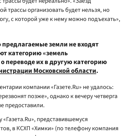
 трассы будет нереально». «Заезд
ой трассы организовать будет нельзя, но
рогу, с которой уже к нему можно подъехать»,
о предлагаемые земли не входят
еют категорию «земель
 о переводе их в другую категорию
нистрации Московской области
.
нтарии компании «Газете.Ru» не удалось:
ерезвонят позже», однако к вечеру четверга
не предоставили.
у «Газета.Ru», представившемуся
ов, в КСХП «Химки» (по телефону компания