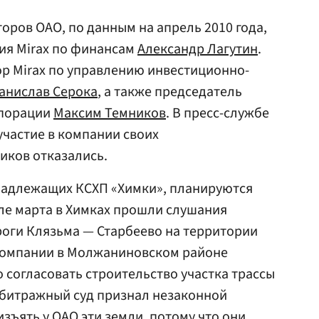
оров ОАО, по данным на апрель 2010 года,
ия Mirax по финансам
Александр Лагутин
.
р Mirax по управлению инвестиционно-
анислав Серока
, а также председатель
рпорации
Максим Темников
. В пресс-службе
участие в компании своих
иков отказались.
инадлежащих КСХП «Химки», планируются
але марта в Химках прошли слушания
роги Клязьма — Старбеево на территории
х компании в Молжаниновском районе
 согласовать строительство участка трассы
рбитражный суд признал незаконной
изъять у ОАО эти земли, потому что они