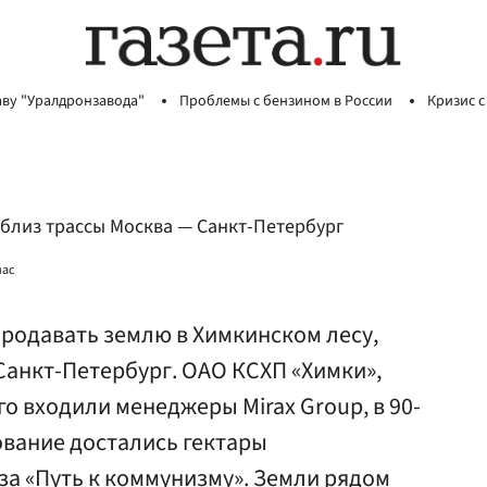
аву "Уралдронзавода"
Проблемы с бензином в России
Кризис с
 близ трассы Москва — Санкт-Петербург
нас
родавать землю в Химкинском лесу,
Санкт-Петербург. ОАО КСХП «Химки»,
го входили менеджеры Mirax Group, в 90-
ование достались гектары
а «Путь к коммунизму». Земли рядом