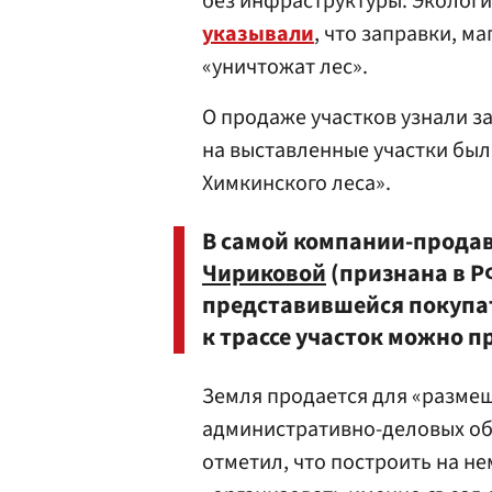
без инфраструктуры. Экологи
указывали
, что заправки, м
«уничтожат лес».
О продаже участков узнали з
на выставленные участки был
Химкинского леса».
В самой компании-прода
Чириковой
(признана в Р
представившейся покупа
к трассе участок можно пр
Земля продается для «разме
административно-деловых об
отметил, что построить на не