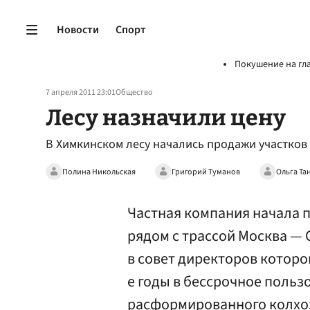
Новости
Спорт
Покушение на гл
7 апреля 2011 23:01
Общество
Лесу назначили цену
В Химкинском лесу начались продажи участков
Полина Никольская
Григорий Туманов
Ольга Та
Частная компания начала п
рядом с трассой Москва — 
в совет директоров которо
е годы в бессрочное польз
расформированного колхоз