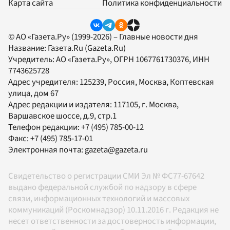
Карта сайта
Политика конфиденциальности
© АО «Газета.Ру» (1999-2026) – Главные новости дня
Название:
Газета.Ru
(Gazeta.Ru)
Учредитель:
АО «Газета.Ру»
, ОГРН 1067761730376, ИНН
7743625728
Адрес учредителя: 125239, Россия, Москва, Коптевская
улица, дом 67
Адрес редакции и издателя:
117105
, г.
Москва
,
Варшавское шоссе, д.9, стр.1
Телефон редакции:
+7 (495) 785-00-12
Факс:
+7 (495) 785-17-01
Электронная почта:
gazeta@gazeta.ru
Свидетельство о регистрации СМИ Эл № ФС77-67642
выдано федеральной службой по надзору в сфере
связи, информационных технологий и массовых
коммуникаций (Роскомнадзор) 10.11.2016 г. Редакция не
несет ответственности за достоверность информации,