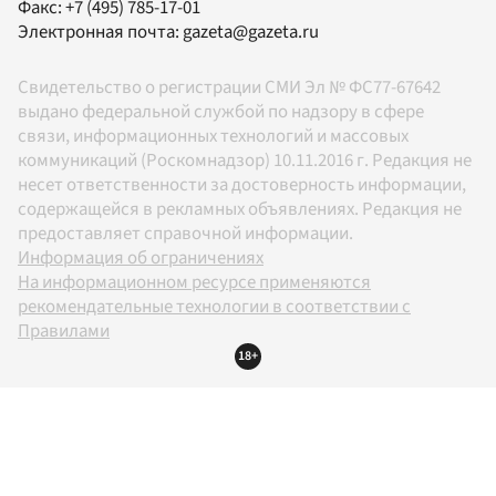
Факс:
+7 (495) 785-17-01
Электронная почта:
gazeta@gazeta.ru
Свидетельство о регистрации СМИ Эл № ФС77-67642
выдано федеральной службой по надзору в сфере
связи, информационных технологий и массовых
коммуникаций (Роскомнадзор) 10.11.2016 г. Редакция не
несет ответственности за достоверность информации,
содержащейся в рекламных объявлениях. Редакция не
предоставляет справочной информации.
Информация об ограничениях
На информационном ресурсе применяются
рекомендательные технологии в соответствии с
Правилами
18+