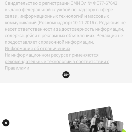
Свидетельство о регистрации СМИ Эл № ФС77-67642
выдано федеральной службой по надзору в сфере
связи, информационных технологий и массовых
коммуникаций (Роскомнадзор) 10.11.2016 г. Редакция не
несет ответственности за достоверность информации,
содержащейся в рекламных объявлениях. Редакция не
предоставляет справочной информации.
Информация об ограничениях
На информационном ресурсе применяются
рекомендательные технологии в соответствии с
Правилами
18+