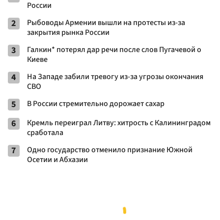
России
2
Рыбоводы Армении вышли на протесты из-за
закрытия рынка России
3
Галкин* потерял дар речи после слов Пугачевой о
Киеве
4
На Западе забили тревогу из-за угрозы окончания
СВО
5
В России стремительно дорожает сахар
6
Кремль переиграл Литву: хитрость с Калининградом
сработала
7
Одно государство отменило признание Южной
Осетии и Абхазии