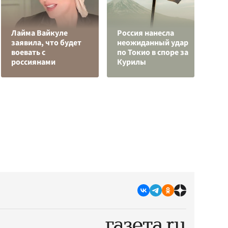
Лайма Вайкуле
Россия нанесла
З
заявила, что будет
неожиданный удар
ц
воевать с
по Токио в споре за
р
россиянами
Курилы
«