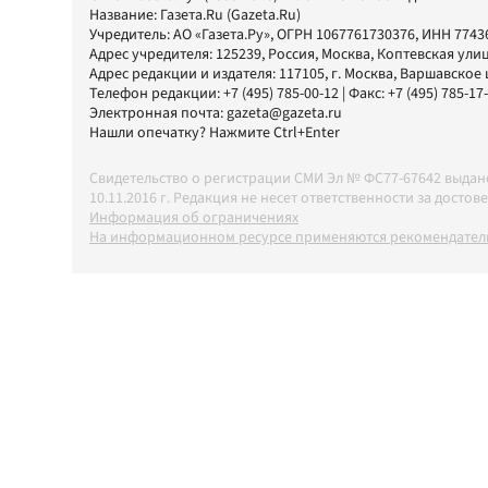
Название:
Газета.Ru
(Gazeta.Ru)
Учредитель:
АО «Газета.Ру»
, ОГРН 1067761730376, ИНН 7743
Адрес учредителя: 125239, Россия, Москва, Коптевская улиц
Адрес редакции и издателя:
117105
, г.
Москва
,
Варшавское шо
Телефон редакции:
+7 (495) 785-00-12
| Факс:
+7 (495) 785-17
Электронная почта:
gazeta@gazeta.ru
Нашли опечатку? Нажмите Ctrl+Enter
Свидетельство о регистрации СМИ Эл № ФС77-67642 выда
10.11.2016 г. Редакция не несет ответственности за дос
Информация об ограничениях
На информационном ресурсе применяются рекомендатель