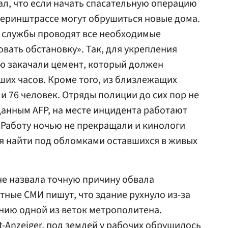
л, что если начать спасательную операцию
еверинштрассе могут обрушиться новые дома.
е службы проводят все необходимые
вать обстановку». Так, для укрепления
ю закачали цемент, который должен
ших часов. Кроме того, из близлежащих
и 76 человек. Отряды полиции до сих пор не
 данным AFP, на месте инцидента работают
 Работу ночью не прекращали и кинологи
я найти под обломками оставшихся в живых
е назвала точную причину обвала
тные СМИ пишут, что здание рухнуло из-за
нию одной из веток метрополитена.
t-Anzeiger, под землей у рабочих обрушилось