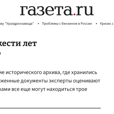
аву "Уралдронзавода"
Проблемы с бензином в России
Кризис с
ести лет
а
е исторического архива, где хранились
чтоженные документы эксперты оценивают
лами все еще могут находиться трое