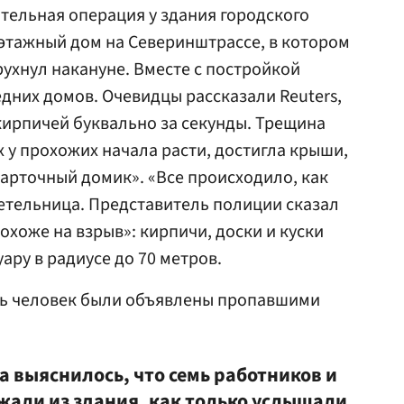
тельная операция у здания городского
этажный дом на Северинштрассе, в котором
 рухнул накануне. Вместе с постройкой
едних домов. Очевидцы рассказали Reuters,
 кирпичей буквально за секунды. Трещина
х у прохожих начала расти, достигла крыши,
карточный домик». «Все происходило, как
детельница. Представитель полиции сказал
охоже на взрыв»: кирпичи, доски и куски
ару в радиусе до 70 метров.
ть человек были объявлены пропавшими
а выяснилось, что семь работников и
жали из здания, как только услышали