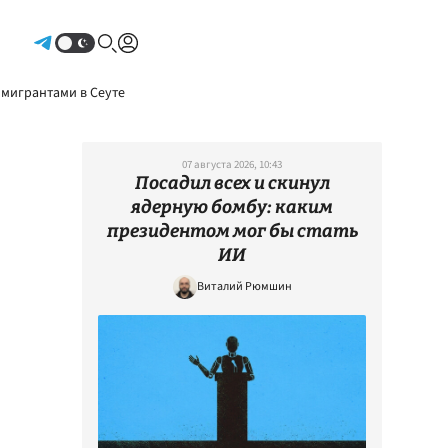
Авторизоваться
 мигрантами в Сеуте
07 августа 2026, 10:43
Посадил всех и скинул
ядерную бомбу: каким
президентом мог бы стать
ИИ
Виталий Рюмшин