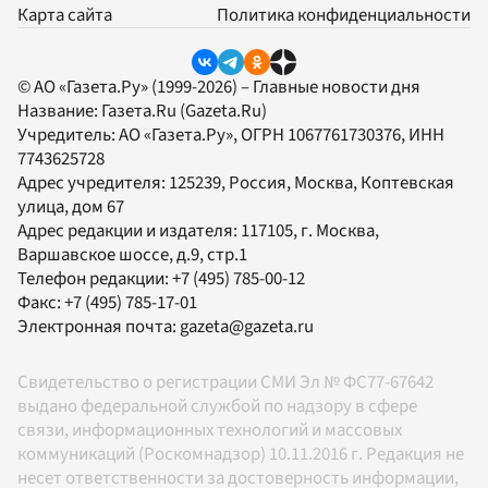
Карта сайта
Политика конфиденциальности
© АО «Газета.Ру» (1999-2026) – Главные новости дня
Название:
Газета.Ru
(Gazeta.Ru)
Учредитель:
АО «Газета.Ру»
, ОГРН 1067761730376, ИНН
7743625728
Адрес учредителя: 125239, Россия, Москва, Коптевская
улица, дом 67
Адрес редакции и издателя:
117105
, г.
Москва
,
Варшавское шоссе, д.9, стр.1
Телефон редакции:
+7 (495) 785-00-12
Факс:
+7 (495) 785-17-01
Электронная почта:
gazeta@gazeta.ru
Свидетельство о регистрации СМИ Эл № ФС77-67642
выдано федеральной службой по надзору в сфере
связи, информационных технологий и массовых
коммуникаций (Роскомнадзор) 10.11.2016 г. Редакция не
несет ответственности за достоверность информации,