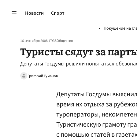
Новости
Спорт
Покушение на гл
16 сентября 2008 17:38
Общество
Туристы сядут за парт
Депутаты Госдумы решили попытаться обезопас
Григорий Туманов
Депутаты Госдумы выяснили
время их отдыха за рубеж
туроператоры, некомпетен
Туристическую грамоту гр
с помощью статей в газетах