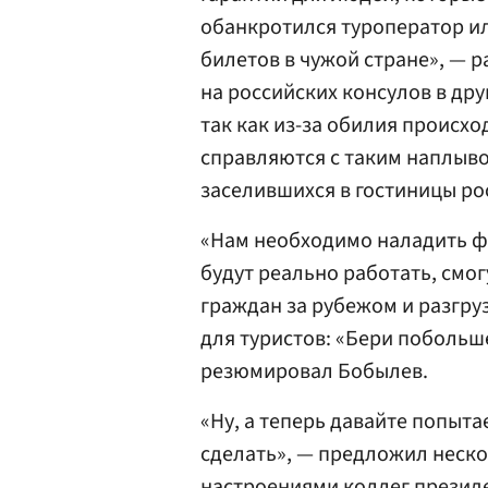
обанкротился туроператор ил
билетов в чужой стране», — р
на российских консулов в дру
так как из-за обилия происхо
справляются с таким наплыво
заселившихся в гостиницы ро
«Нам необходимо наладить ф
будут реально работать, смо
граждан за рубежом и разгруз
для туристов: «Бери побольше
резюмировал Бобылев.
«Ну, а теперь давайте попыта
сделать», — предложил неск
настроениями коллег презид