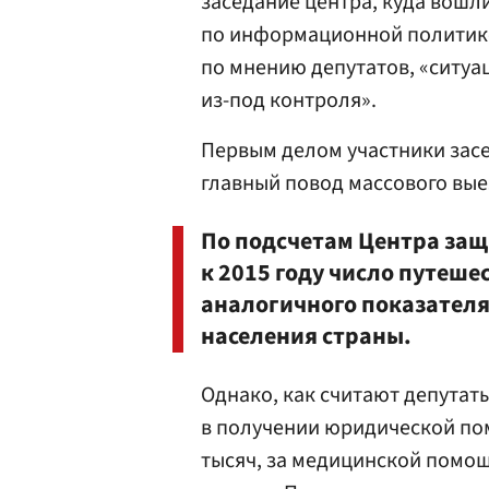
заседание центра, куда вошл
по информационной политике,
по мнению депутатов, «ситуа
из-под контроля».
Первым делом участники засе
главный повод массового вые
По подсчетам Центра за
к 2015 году число путеш
аналогичного показателя
населения страны.
Однако, как считают депутаты
в получении юридической пом
тысяч, за медицинской помо