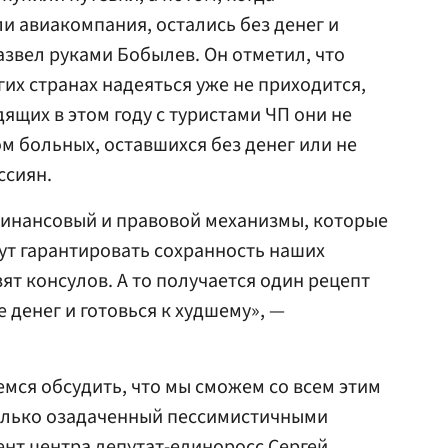
и авиакомпания, остались без денег и
азвел руками Бобылев. Он отметил, что
гих странах надеяться уже не приходится,
дящих в этом году с туристами ЧП они не
м больных, оставшихся без денег или не
ссиян.
инансовый и правовой механизмы, которые
гут гарантировать сохранность наших
ят консулов. А то получается один рецепт
 денег и готовься к худшему», —
емся обсудить, что мы сможем со всем этим
олько озадаченный пессимистичными
ент центра депутат-единоросс
Сергей