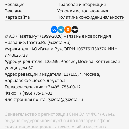
Редакция
Правовая информация
Реклама
Условия использования
Карта сайта
Политика конфиденциальности
© АО «Газета.Ру» (1999-2026) – Главные новости дня
Название:
Газета.Ru
(Gazeta.Ru)
Учредитель:
АО «Газета.Ру»
, ОГРН 1067761730376, ИНН
7743625728
Адрес учредителя: 125239, Россия, Москва, Коптевская
улица, дом 67
Адрес редакции и издателя:
117105
, г.
Москва
,
Варшавское шоссе, д.9, стр.1
Телефон редакции:
+7 (495) 785-00-12
Факс:
+7 (495) 785-17-01
Электронная почта:
gazeta@gazeta.ru
Свидетельство о регистрации СМИ Эл № ФС77-67642
выдано федеральной службой по надзору в сфере
связи, информационных технологий и массовых