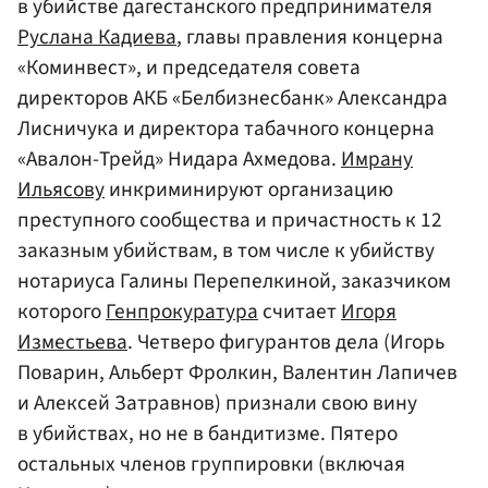
в убийстве дагестанского предпринимателя
Руслана Кадиева
, главы правления концерна
«Коминвест», и председателя совета
директоров АКБ «Белбизнесбанк» Александра
Лисничука и директора табачного концерна
«Авалон-Трейд» Нидара Ахмедова.
Имрану
Ильясову
инкриминируют организацию
преступного сообщества и причастность к 12
заказным убийствам, в том числе к убийству
нотариуса Галины Перепелкиной, заказчиком
которого
Генпрокуратура
считает
Игоря
Изместьева
. Четверо фигурантов дела (Игорь
Поварин, Альберт Фролкин, Валентин Лапичев
и Алексей Затравнов) признали свою вину
в убийствах, но не в бандитизме. Пятеро
остальных членов группировки (включая