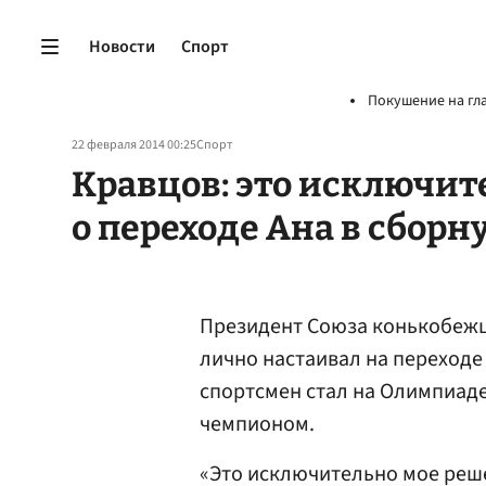
Новости
Спорт
Покушение на гл
22 февраля 2014 00:25
Спорт
Кравцов: это исключит
о переходе Ана в сборн
Президент Союза конькобежц
лично настаивал на переход
спортсмен стал на Олимпиаде
чемпионом.
«Это исключительно мое реше