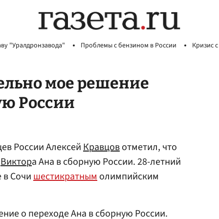
аву "Уралдронзавода"
Проблемы с бензином в России
Кризис с
ельно мое решение
ую России
ев России Алексей
Кравцов
отметил, что
е
Виктор
а Ана в сборную России. 28-летний
 в Сочи
шестикратным
олимпийским
ние о переходе Ана в сборную России.