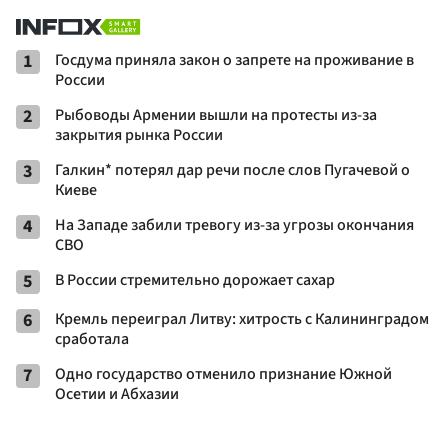
1
Госдума приняла закон о запрете на проживание в
России
2
Рыбоводы Армении вышли на протесты из-за
закрытия рынка России
3
Галкин* потерял дар речи после слов Пугачевой о
Киеве
4
На Западе забили тревогу из-за угрозы окончания
СВО
5
В России стремительно дорожает сахар
6
Кремль переиграл Литву: хитрость с Калининградом
сработала
7
Одно государство отменило признание Южной
Осетии и Абхазии