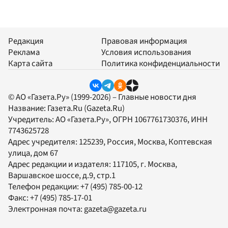
Редакция
Правовая информация
Реклама
Условия использования
Карта сайта
Политика конфиденциальности
© АО «Газета.Ру» (1999-2026) – Главные новости дня
Название:
Газета.Ru
(Gazeta.Ru)
Учредитель:
АО «Газета.Ру»
, ОГРН 1067761730376, ИНН
7743625728
Адрес учредителя: 125239, Россия, Москва, Коптевская
улица, дом 67
Адрес редакции и издателя:
117105
, г.
Москва
,
Варшавское шоссе, д.9, стр.1
Телефон редакции:
+7 (495) 785-00-12
Факс:
+7 (495) 785-17-01
Электронная почта:
gazeta@gazeta.ru