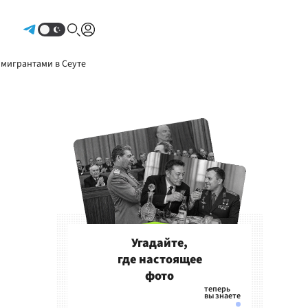
Авторизоваться
 мигрантами в Сеуте
Угадайте,
где настоящее
фото