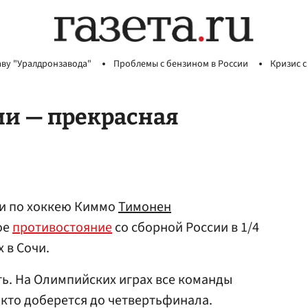
аву "Уралдронзавода"
Проблемы с бензином в России
Кризис с
ии — прекрасная
и по хоккею Киммо
Тимонен
ое
противостояние
со сборной России в 1/4
 в Сочи.
ть. На Олимпийских играх все команды
, кто доберется до четвертьфинала.