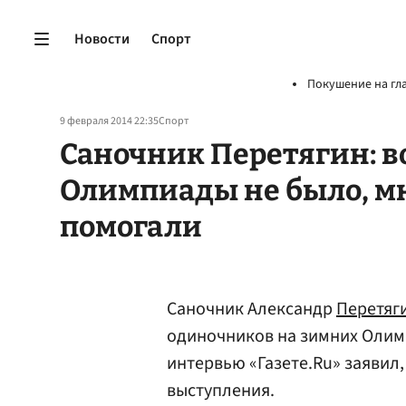
Новости
Спорт
Покушение на гл
9 февраля 2014 22:35
Спорт
Саночник Перетягин: в
Олимпиады не было, м
помогали
Саночник Александр
Перетяг
одиночников на зимних Олимп
интервью «Газете.Ru» заявил,
выступления.