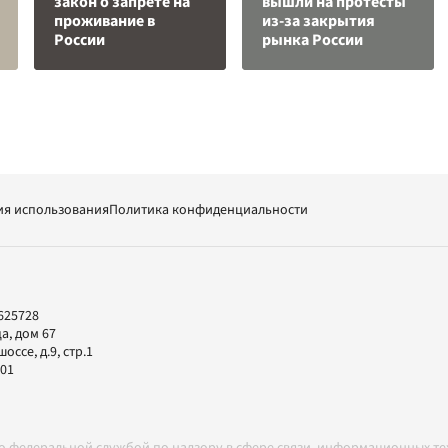
закон о запрете на
вышли на протесты
проживание в
из-за закрытия
России
рынка России
ия использования
Политика конфиденциальности
625728
а, дом 67
ссе, д.9, стр.1
-01
но федеральной службой по надзору в сфере связи, информационных т