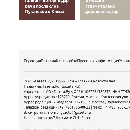
Галкин* потерял дар
В России
речи после слов
стремительно
Пугачевой о Киеве
дорожает сахар
Редакция
Реклама
Карта сайта
Правовая информация
Услов
© АО «Газета.Ру» (1999-2026) – Главные новости дня
Название:
Газета.Ru
(Gazeta.Ru)
Учредитель:
АО «Газета.Ру»
, ОГРН 1067761730376, ИНН 7743
Адрес учредителя: 125239, Россия, Москва, Коптевская улиц
Адрес редакции и издателя:
117105
, г.
Москва
,
Варшавское шо
Телефон редакции:
+7 (495) 785-00-12
| Факс:
+7 (495) 785-17
Электронная почта:
gazeta@gazeta.ru
Нашли опечатку? Нажмите Ctrl+Enter
Свидетельство о регистрации СМИ Эл № ФС77-67642 выда