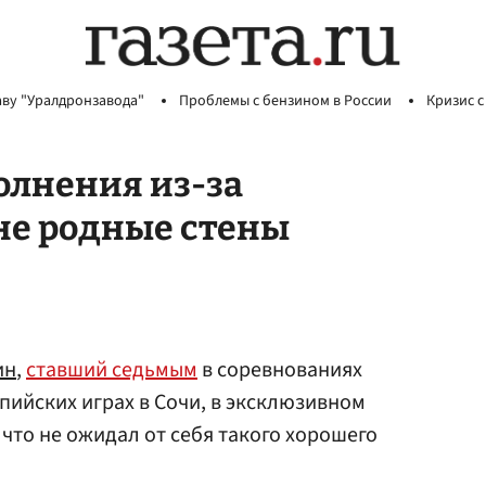
аву "Уралдронзавода"
Проблемы с бензином в России
Кризис с
олнения из-за
не родные стены
ин
,
ставший седьмым
в соревнованиях
ийских играх в Сочи, в эксклюзивном
 что не ожидал от себя такого хорошего