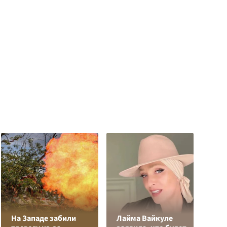
На Западе забили
Лайма Вайкуле
К