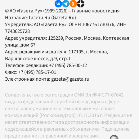
© АО «Газета.Ру» (1999-2026) – Главные новости дня
Название:
Газета.Ru
(Gazeta.Ru)
Учредитель:
АО «Газета.Ру»
, ОГРН 1067761730376, ИНН
7743625728
Адрес учредителя: 125239, Россия, Москва, Коптевская
улица, дом 67
Адрес редакции и издателя:
117105
, г.
Москва
,
Варшавское шоссе, д.9, стр.1
Телефон редакции:
+7 (495) 785-00-12
Факс:
+7 (495) 785-17-01
Электронная почта:
gazeta@gazeta.ru
Свидетельство о регистрации СМИ Эл № ФС77-67642
выдано федеральной службой по надзору в сфере
связи, информационных технологий и массовых
коммуникаций (Роскомнадзор) 10.11.2016 г. Редакция не
несет ответственности за достоверность информации,
содержащейся в рекламных объявлениях. Редакция не
предоставляет справочной информации.