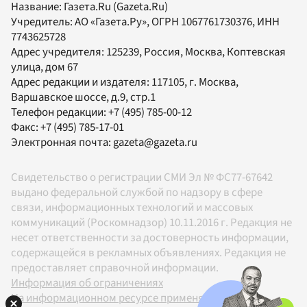
Название:
Газета.Ru
(Gazeta.Ru)
Учредитель:
АО «Газета.Ру»
, ОГРН 1067761730376, ИНН
7743625728
Адрес учредителя: 125239, Россия, Москва, Коптевская
улица, дом 67
Адрес редакции и издателя:
117105
, г.
Москва
,
Варшавское шоссе, д.9, стр.1
Телефон редакции:
+7 (495) 785-00-12
Факс:
+7 (495) 785-17-01
Электронная почта:
gazeta@gazeta.ru
Свидетельство о регистрации СМИ Эл № ФС77-67642
выдано федеральной службой по надзору в сфере
связи, информационных технологий и массовых
коммуникаций (Роскомнадзор) 10.11.2016 г. Редакция не
несет ответственности за достоверность информации,
содержащейся в рекламных объявлениях. Редакция не
предоставляет справочной информации.
Информация об ограничениях
На информационном ресурсе применяются