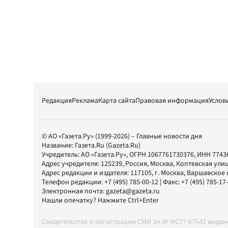
Редакция
Реклама
Карта сайта
Правовая информация
Услов
© АО «Газета.Ру» (1999-2026) – Главные новости дня
Название:
Газета.Ru
(Gazeta.Ru)
Учредитель:
АО «Газета.Ру»
, ОГРН 1067761730376, ИНН 7743
Адрес учредителя: 125239, Россия, Москва, Коптевская улиц
Адрес редакции и издателя:
117105
, г.
Москва
,
Варшавское шо
Телефон редакции:
+7 (495) 785-00-12
| Факс:
+7 (495) 785-17
Электронная почта:
gazeta@gazeta.ru
Нашли опечатку? Нажмите Ctrl+Enter
Свидетельство о регистрации СМИ Эл № ФС77-67642 выда