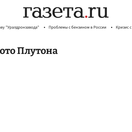
аву "Уралдронзавода"
Проблемы с бензином в России
Кризис с
ото Плутона